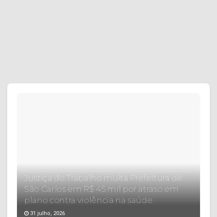
Justiça do Trabalho multa Prefeitura de
São Carlos em R$ 45 mil por atraso em
plano contra violência na saúde
31 julho, 2026