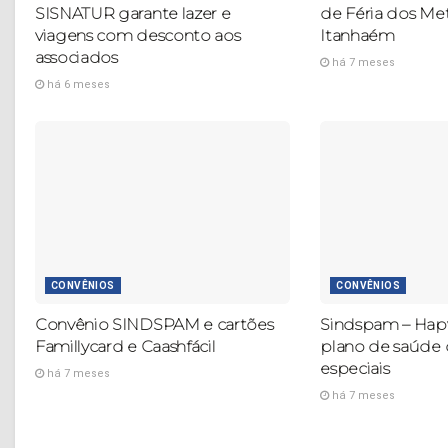
SISNATUR garante lazer e
de Féria dos Me
viagens com desconto aos
Itanhaém
associados
há 7 meses
há 6 meses
CONVÊNIOS
CONVÊNIOS
Convênio SINDSPAM e cartões
Sindspam – Hapv
Famillycard e Caashfácil
plano de saúde
especiais
há 7 meses
há 7 meses