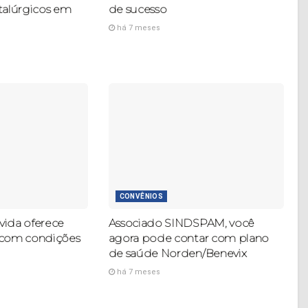
talúrgicos em
de sucesso
há 7 meses
CONVÊNIOS
ida oferece
Associado SINDSPAM, você
 com condições
agora pode contar com plano
de saúde Norden/Benevix
há 7 meses